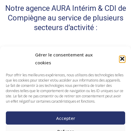
Notre agence AURA Intérim & CDI de
Compiègne au service de plusieurs
secteurs d’activité :
Gérer le consentement aux
cookies
Le secteur de la logistique et du
transport
Pour offrir les meilleures expériences, nous utilisons des technologies telles
que les cookies pour stocker et/ou accéder aux informations des appareils.
Le fait de consentir à ces technologies nous permettra de traiter des
Votre agence AURA Intérim & CDI d’Amiens
données telles que le comportement de navigation ou les ID uniques sur ce
recherche pour vous les meilleurs profils du secteur
site. Le fait de ne pas consentir ou de retirer son consentement peut avoir
un effet négatif sur certaines caractéristiques et fonctions.
de la logistique et du transport :
Logistique
: agent de quai, préparateur de
Accepter
commande, manutentionnaire, magasinier
cariste, gestionnaire de stocks, responsable