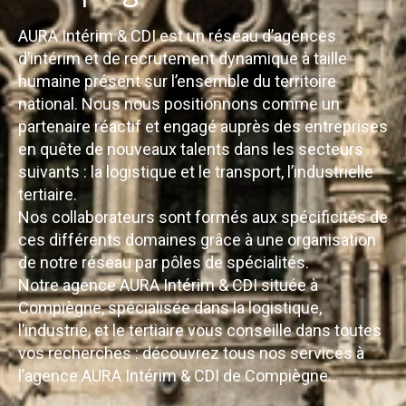
AURA Intérim & CDI est un réseau d’agences
d’intérim et de recrutement dynamique à taille
humaine présent sur l’ensemble du territoire
national. Nous nous positionnons comme un
partenaire réactif et engagé auprès des entreprises
en quête de nouveaux talents dans les secteurs
suivants : la logistique et le transport, l’industrielle
tertiaire.
Nos collaborateurs sont formés aux spécificités de
ces différents domaines grâce à une organisation
de notre réseau par pôles de spécialités.
Notre agence AURA Intérim & CDI située à
Compiègne, spécialisée dans la logistique,
l’industrie, et le tertiaire vous conseille dans toutes
vos recherches : découvrez tous nos services à
l’agence AURA Intérim & CDI de Compiègne.