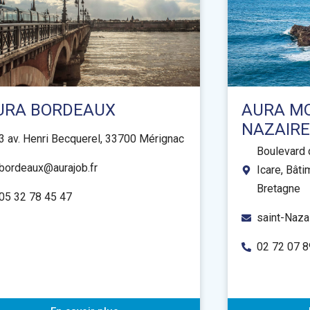
URA BORDEAUX
AURA MO
NAZAIRE
3 av. Henri Becquerel, 33700 Mérignac
Boulevard 
bordeaux@aurajob.fr
Icare, Bât
Bretagne
05 32 78 45 47
saint-Naza
02 72 07 8