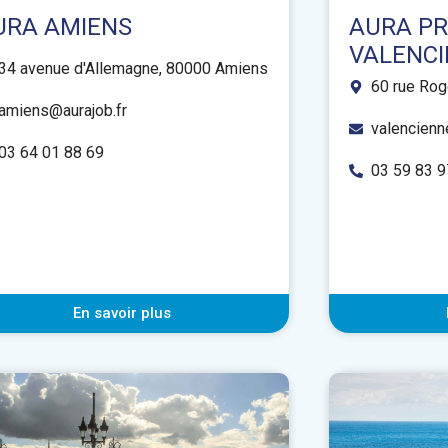
URA AMIENS
AURA P
VALENC
34 avenue d'Allemagne, 80000 Amiens
60 rue Rog
amiens@aurajob.fr
valencienn
03 64 01 88 69
03 59 83 9
En savoir plus