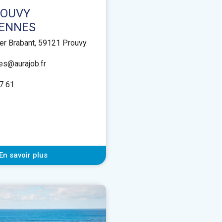
ROUVY
IENNES
er Brabant, 59121 Prouvy
es@aurajob.fr
7 61
En savoir plus