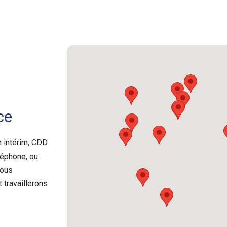
ce
n intérim, CDD
léphone, ou
Nous
 travaillerons