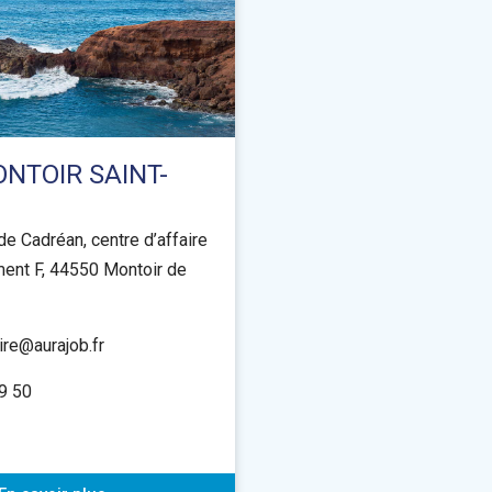
NTOIR SAINT-
de Cadréan, centre d’affaire
iment F, 44550 Montoir de
ire@aurajob.fr
9 50