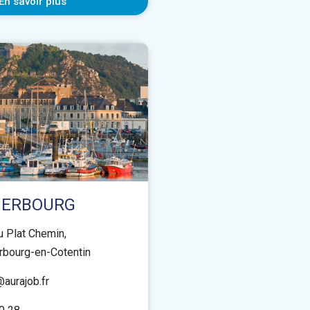
En savoir plus
HERBOURG
u Plat Chemin,
rbourg-en-Cotentin
aurajob.fr