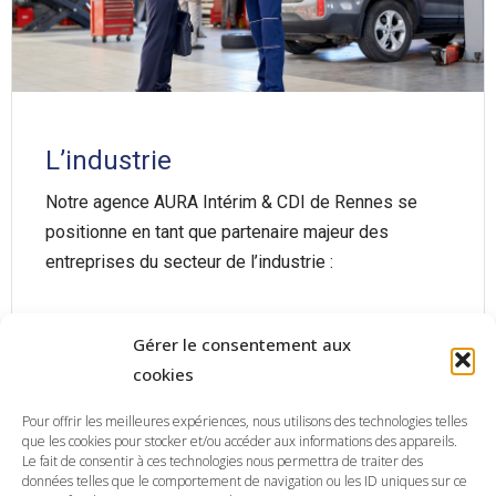
L’industrie
Notre agence AURA Intérim & CDI de Rennes se
positionne en tant que partenaire majeur des
entreprises du secteur de l’industrie :
Une expertise sur les différents secteurs
Gérer le consentement aux
de l’industrie
: aéronautique, chimie,
cookies
pharmacie, pétrochimie, automobile,
agroalimentaire, métallurgie, électricité et
Pour offrir les meilleures expériences, nous utilisons des technologies telles
électronique, industrielle…
que les cookies pour stocker et/ou accéder aux informations des appareils.
Le fait de consentir à ces technologies nous permettra de traiter des
Une spécialité dédiée aux métiers du
données telles que le comportement de navigation ou les ID uniques sur ce