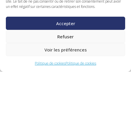
secteur
: bureau d’études, méthodes,
site. Le fait de ne pas consentir ou de retirer son consentement peut avoir
un effet négatif sur certaines caractéristiques et fonctions.
productique, mécanique, maintenance, qualité,
sécurité, environnement…
Accepter
Refuser
En savoir plus
Voir les préférences
Politique de cookies
Politique de cookies