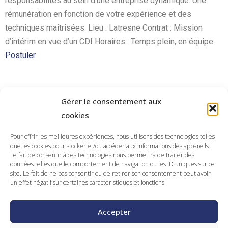
responsabilités au sein d’une entreprise dynamique. Une
rémunération en fonction de votre expérience et des
techniques maîtrisées. Lieu : Latresne Contrat : Mission
d’intérim en vue d’un CDI Horaires : Temps plein, en équipe
Postuler
Gérer le consentement aux
Découvrir nos autres offres
cookies
Pour offrir les meilleures expériences, nous utilisons des technologies telles
que les cookies pour stocker et/ou accéder aux informations des appareils.
Cariste nucléaire (H/F) – Flamanville (50)
Le fait de consentir à ces technologies nous permettra de traiter des
données telles que le comportement de navigation ou les ID uniques sur ce
VOIR L'OFFRE
site. Le fait de ne pas consentir ou de retirer son consentement peut avoir
un effet négatif sur certaines caractéristiques et fonctions.
Accepter