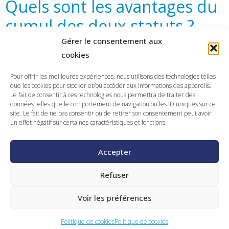
Quels sont les avantages du
cumul des deux statuts ?
Gérer le consentement aux
Cumuler les statuts de micro-entrepreneur et de salarié
cookies
intérimaire peut présenter
plusieurs avantages
pour vous :
Pour offrir les meilleures expériences, nous utilisons des technologies telles
Le cumul des activités quel que soit le contrat
que les cookies pour stocker et/ou accéder aux informations des appareils.
Le fait de consentir à ces technologies nous permettra de traiter des
L’activité choisie, toujours en respectant la clause de
données telles que le comportement de navigation ou les ID uniques sur ce
non concurrence
site. Le fait de ne pas consentir ou de retirer son consentement peut avoir
un effet négatif sur certaines caractéristiques et fonctions.
L’augmentation de votre pouvoir d’achat
La mise en place d’une période “test” pour votre
Accepter
activité en micro-entrepreneur
Vous pouvez également
moduler facilement vos périodes
Refuser
de mission d’intérim
et vos activités issues de la micro-
entreprise : c’est aussi l’un
des avantages des missions en
Voir les préférences
intérim
.
Politique de cookies
Politique de cookies
Vous êtes décidé ? On vous donne nos derniers conseils et