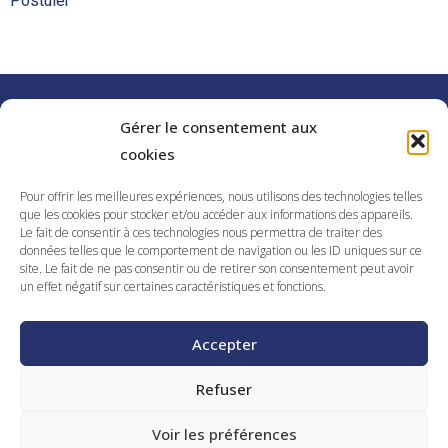
Postuler
Découvrir nos autres offres
Gérer le consentement aux
cookies
ormation STARS 0 &
Cariste nucléaire (H/F) 
Pour offrir les meilleures expériences, nous utilisons des technologies telles
anville (50) –
que les cookies pour stocker et/ou accéder aux informations des appareils.
VOIR L'OFFRE
Le fait de consentir à ces technologies nous permettra de traiter des
ur Cherbourg /
données telles que le comportement de navigation ou les ID uniques sur ce
site. Le fait de ne pas consentir ou de retirer son consentement peut avoir
un effet négatif sur certaines caractéristiques et fonctions.
Accepter
Refuser
Voir les préférences