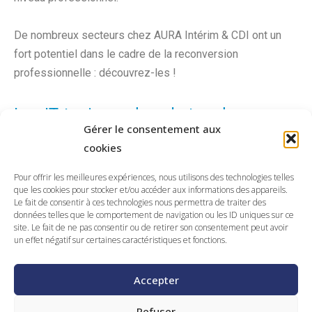
De nombreux secteurs chez AURA Intérim & CDI ont un
fort potentiel dans le cadre de la reconversion
professionnelle : découvrez-les !
Les IT, toujours dans le top des
reconversions professionnelles
Gérer le consentement aux
cookies
Les technologies de l’information et les métiers du
Pour offrir les meilleures expériences, nous utilisons des technologies telles
digital
recrutent en masse depuis la crise sanitaire ! Suite
que les cookies pour stocker et/ou accéder aux informations des appareils.
à la mise en place du télétravail, une recrudescence de
Le fait de consentir à ces technologies nous permettra de traiter des
données telles que le comportement de navigation ou les ID uniques sur ce
ces métiers a permis la création de nombreux emplois et
site. Le fait de ne pas consentir ou de retirer son consentement peut avoir
missions.
un effet négatif sur certaines caractéristiques et fonctions.
Les métiers de développeurs, experts en cybersécurité,
Accepter
data analyst, administrateurs réseaux ont le vent en poupe
Refuser