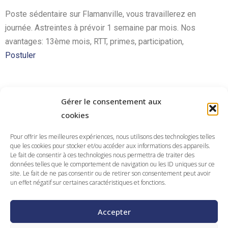
Poste sédentaire sur Flamanville, vous travaillerez en
journée. Astreintes à prévoir 1 semaine par mois. Nos
avantages: 13ème mois, RTT, primes, participation,
Postuler
Gérer le consentement aux
Découvrir nos autres offres
cookies
Pour offrir les meilleures expériences, nous utilisons des technologies telles
que les cookies pour stocker et/ou accéder aux informations des appareils.
Gardien de SAS H/F – Formation STARS 0 &
Le fait de consentir à ces technologies nous permettra de traiter des
STARS 1 financée – Flamanville (50) –
données telles que le comportement de navigation ou les ID uniques sur ce
site. Le fait de ne pas consentir ou de retirer son consentement peut avoir
Candidats locaux secteur Cherbourg /
un effet négatif sur certaines caractéristiques et fonctions.
Cotentin
VOIR L'OFFRE
Accepter