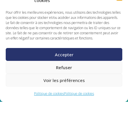
cookies
Candidats locaux secteur Cherbourg /
Cotentin
Pour offrir les meilleures expériences, nous utilisons des technologies telles
que les cookies pour stocker et/ou accéder aux informations des appareils.
VOIR L'OFFRE
Le fait de consentir à ces technologies nous permettra de traiter des
données telles que le comportement de navigation ou les ID uniques sur ce
site. Le fait de ne pas consentir ou de retirer son consentement peut avoir
un effet négatif sur certaines caractéristiques et fonctions.
Accepter
Pour toute demande n'hésitez
Refuser
pas à nous contacter
Voir les préférences
Contact
Politique de cookies
Politique de cookies