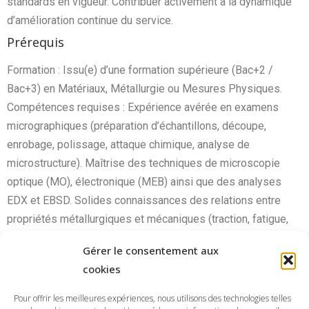
standards en vigueur. Contribuer activement à la dynamique
d’amélioration continue du service.
Prérequis
Formation : Issu(e) d’une formation supérieure (Bac+2 /
Bac+3) en Matériaux, Métallurgie ou Mesures Physiques.
Compétences requises : Expérience avérée en examens
micrographiques (préparation d’échantillons, découpe,
enrobage, polissage, attaque chimique, analyse de
microstructure). Maîtrise des techniques de microscopie
optique (MO), électronique (MEB) ainsi que des analyses
EDX et EBSD. Solides connaissances des relations entre
propriétés métallurgiques et mécaniques (traction, fatigue,
fluage) et maîtrise des critères d’analyses fractographiques.
Gérer le consentement aux
Connaissance des familles de matériaux (Titane, Aluminium,
cookies
Superalliages à base de Nickel) et idéalement des notions
en procédés de fabrication additive ou métallurgie des
Pour offrir les meilleures expériences, nous utilisons des technologies telles