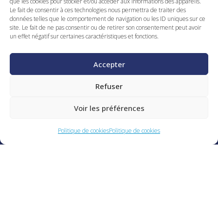
que les cookies pour stocker et/ou accéder aux informations des appareils.
poudres. Qualités professionnelles : Autonomie, proactivité,
Le fait de consentir à ces technologies nous permettra de traiter des
rigueur, esprit d’équipe, sens de l’organisation et excellentes
données telles que le comportement de navigation ou les ID uniques sur ce
site. Le fait de ne pas consentir ou de retirer son consentement peut avoir
capacités de rédaction et de synthèse. Lieu de la mission :
un effet négatif sur certaines caractéristiques et fonctions.
Le Haillan (33) Durée de la mission : Mission de longue
durée Horaire : Horaire de journée (variable)
Accepter
Postuler
Refuser
Voir les préférences
Découvrir nos autres offres
Politique de cookies
Politique de cookies
nucléaire (H/F) – Flamanville (50)
Gardien
FFRE
VOIR L'O