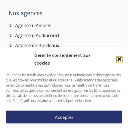
Nos agences
Agence d'Amiens
Agence d'Audincourt
Agence de Bordeaux
Gérer le consentement aux
Agence de Cherbourg
cookies
Agence de Paris
Agence de Prouvy
Pour offrir les meilleures expériences, nous utilisons des technologies telles
que les cookies pour stocker et/ou accéder aux informations des appareils.
Agence de Rennes
Le fait de consentir à ces technologies nous permettra de traiter des
données telles que le comportement de navigation ou les ID uniques sur ce
Agence de St-Nazaire
site. Le fait de ne pas consentir ou de retirer son consentement peut avoir
un effet négatif sur certaines caractéristiques et fonctions.
Agence de Toulouse
Agence de Tours
Accepter
Copyright © AURA |
Mentions Légales
|
Politique de Cookie
|
Traitement des