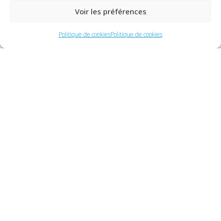
Voir les préférences
Politique de cookies
Politique de cookies
Domaines d'intervention
Industrie
Bâtiment
Logistique
Tertiaire
IT & Digital
Naviguer