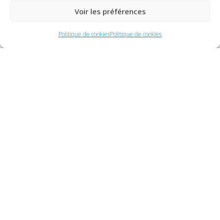
Voir les préférences
Politique de cookies
Politique de cookies
Domaines d'intervention
Industrie
Bâtiment
Logistique
Tertiaire
IT & Digital
Naviguer